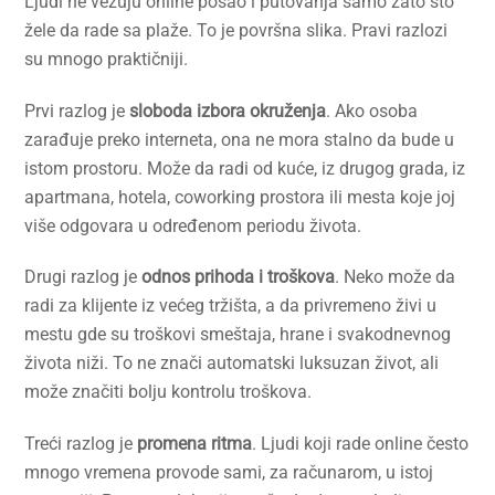
Ljudi ne vezuju online posao i putovanja samo zato što
žele da rade sa plaže. To je površna slika. Pravi razlozi
su mnogo praktičniji.
Prvi razlog je
sloboda izbora okruženja
. Ako osoba
zarađuje preko interneta, ona ne mora stalno da bude u
istom prostoru. Može da radi od kuće, iz drugog grada, iz
apartmana, hotela, coworking prostora ili mesta koje joj
više odgovara u određenom periodu života.
Drugi razlog je
odnos prihoda i troškova
. Neko može da
radi za klijente iz većeg tržišta, a da privremeno živi u
mestu gde su troškovi smeštaja, hrane i svakodnevnog
života niži. To ne znači automatski luksuzan život, ali
može značiti bolju kontrolu troškova.
Treći razlog je
promena ritma
. Ljudi koji rade online često
mnogo vremena provode sami, za računarom, u istoj