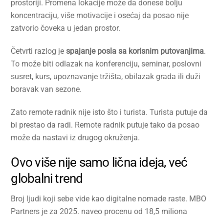
prostoriji. Promena lokacije može da donese bolju
koncentraciju, više motivacije i osećaj da posao nije
zatvorio čoveka u jedan prostor.
Četvrti razlog je
spajanje posla sa korisnim putovanjima
.
To može biti odlazak na konferenciju, seminar, poslovni
susret, kurs, upoznavanje tržišta, obilazak grada ili duži
boravak van sezone.
Zato remote radnik nije isto što i turista. Turista putuje da
bi prestao da radi. Remote radnik putuje tako da posao
može da nastavi iz drugog okruženja.
Ovo više nije samo lična ideja, već
globalni trend
Broj ljudi koji sebe vide kao digitalne nomade raste. MBO
Partners je za 2025. naveo procenu od 18,5 miliona