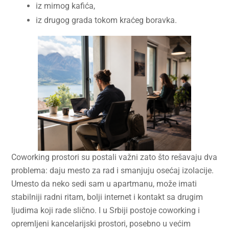
iz mirnog kafića,
iz drugog grada tokom kraćeg boravka.
Coworking prostori su postali važni zato što rešavaju dva
problema: daju mesto za rad i smanjuju osećaj izolacije.
Umesto da neko sedi sam u apartmanu, može imati
stabilniji radni ritam, bolji internet i kontakt sa drugim
ljudima koji rade slično. I u Srbiji postoje coworking i
opremljeni kancelarijski prostori, posebno u većim