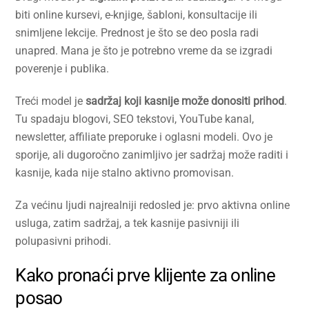
biti online kursevi, e-knjige, šabloni, konsultacije ili
snimljene lekcije. Prednost je što se deo posla radi
unapred. Mana je što je potrebno vreme da se izgradi
poverenje i publika.
Treći model je
sadržaj koji kasnije može donositi prihod
.
Tu spadaju blogovi, SEO tekstovi, YouTube kanal,
newsletter, affiliate preporuke i oglasni modeli. Ovo je
sporije, ali dugoročno zanimljivo jer sadržaj može raditi i
kasnije, kada nije stalno aktivno promovisan.
Za većinu ljudi najrealniji redosled je: prvo aktivna online
usluga, zatim sadržaj, a tek kasnije pasivniji ili
polupasivni prihodi.
Kako pronaći prve klijente za online
posao