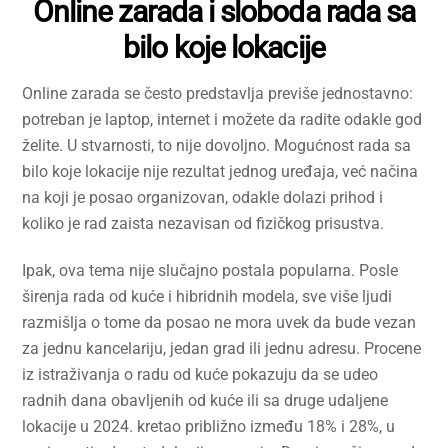
Online zarada i sloboda rada sa
bilo koje lokacije
Online zarada se često predstavlja previše jednostavno:
potreban je laptop, internet i možete da radite odakle god
želite. U stvarnosti, to nije dovoljno. Mogućnost rada sa
bilo koje lokacije nije rezultat jednog uređaja, već načina
na koji je posao organizovan, odakle dolazi prihod i
koliko je rad zaista nezavisan od fizičkog prisustva.
Ipak, ova tema nije slučajno postala popularna. Posle
širenja rada od kuće i hibridnih modela, sve više ljudi
razmišlja o tome da posao ne mora uvek da bude vezan
za jednu kancelariju, jedan grad ili jednu adresu. Procene
iz istraživanja o radu od kuće pokazuju da se udeo
radnih dana obavljenih od kuće ili sa druge udaljene
lokacije u 2024. kretao približno između 18% i 28%, u