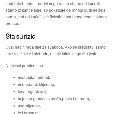
zadržalo hibridni model nego radilo stalno od kuće ili
stalno iz kancelarije. To pokazuje da mnogi ljudi ne žele
samo „rad od kuće“, već fleksibilnost i mogućnost izbora
prostora.
Šta su rizici
Ovaj način rada nije za svakoga. Ako se predstavi samo
kroz lepe slike i slobodu, deluje lakše nego što jeste.
Najčešći problemi su:
nestabilan prihod,
nedostatak klijenata,
loša organizacija,
nejasna granica između posla i odmora,
usamljenost,
loš internet,