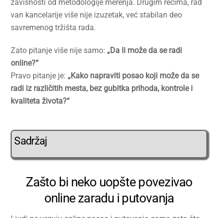
zavisnosti od metodologije merenja. Drugim rečima, rad
van kancelarije više nije izuzetak, već stabilan deo
savremenog tržišta rada.
Zato pitanje više nije samo:
„Da li može da se radi
online?“
Pravo pitanje je:
„Kako napraviti posao koji može da se
radi iz različitih mesta, bez gubitka prihoda, kontrole i
kvaliteta života?“
Sadržaj
Zašto bi neko uopšte povezivao
online zaradu i putovanja