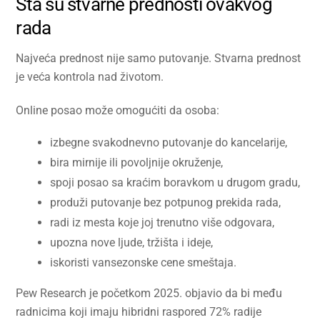
Šta su stvarne prednosti ovakvog
rada
Najveća prednost nije samo putovanje. Stvarna prednost
je veća kontrola nad životom.
Online posao može omogućiti da osoba:
izbegne svakodnevno putovanje do kancelarije,
bira mirnije ili povoljnije okruženje,
spoji posao sa kraćim boravkom u drugom gradu,
produži putovanje bez potpunog prekida rada,
radi iz mesta koje joj trenutno više odgovara,
upozna nove ljude, tržišta i ideje,
iskoristi vansezonske cene smeštaja.
Pew Research je početkom 2025. objavio da bi među
radnicima koji imaju hibridni raspored 72% radije