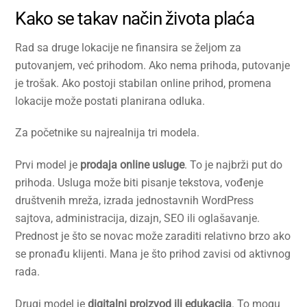
Kako se takav način života plaća
Rad sa druge lokacije ne finansira se željom za
putovanjem, već prihodom. Ako nema prihoda, putovanje
je trošak. Ako postoji stabilan online prihod, promena
lokacije može postati planirana odluka.
Za početnike su najrealnija tri modela.
Prvi model je
prodaja online usluge
. To je najbrži put do
prihoda. Usluga može biti pisanje tekstova, vođenje
društvenih mreža, izrada jednostavnih WordPress
sajtova, administracija, dizajn, SEO ili oglašavanje.
Prednost je što se novac može zaraditi relativno brzo ako
se pronađu klijenti. Mana je što prihod zavisi od aktivnog
rada.
Drugi model je
digitalni proizvod ili edukacija
. To mogu