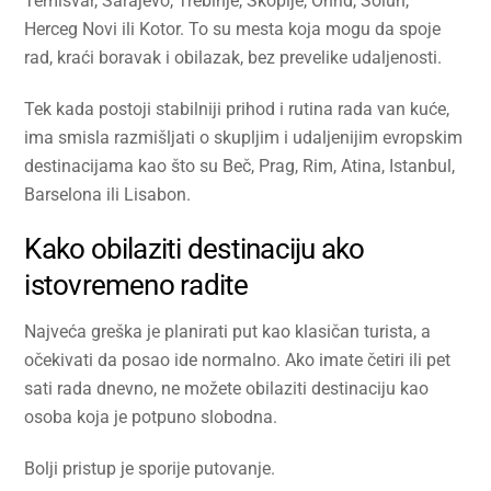
Temišvar, Sarajevo, Trebinje, Skoplje, Ohrid, Solun,
Herceg Novi ili Kotor. To su mesta koja mogu da spoje
rad, kraći boravak i obilazak, bez prevelike udaljenosti.
Tek kada postoji stabilniji prihod i rutina rada van kuće,
ima smisla razmišljati o skupljim i udaljenijim evropskim
destinacijama kao što su Beč, Prag, Rim, Atina, Istanbul,
Barselona ili Lisabon.
Kako obilaziti destinaciju ako
istovremeno radite
Najveća greška je planirati put kao klasičan turista, a
očekivati da posao ide normalno. Ako imate četiri ili pet
sati rada dnevno, ne možete obilaziti destinaciju kao
osoba koja je potpuno slobodna.
Bolji pristup je sporije putovanje.