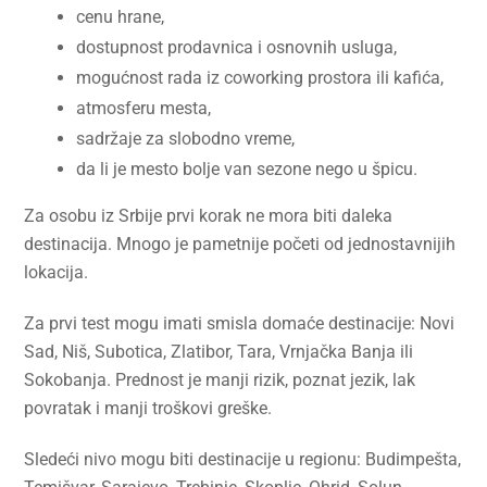
cenu hrane,
dostupnost prodavnica i osnovnih usluga,
mogućnost rada iz coworking prostora ili kafića,
atmosferu mesta,
sadržaje za slobodno vreme,
da li je mesto bolje van sezone nego u špicu.
Za osobu iz Srbije prvi korak ne mora biti daleka
destinacija. Mnogo je pametnije početi od jednostavnijih
lokacija.
Za prvi test mogu imati smisla domaće destinacije: Novi
Sad, Niš, Subotica, Zlatibor, Tara, Vrnjačka Banja ili
Sokobanja. Prednost je manji rizik, poznat jezik, lak
povratak i manji troškovi greške.
Sledeći nivo mogu biti destinacije u regionu: Budimpešta,