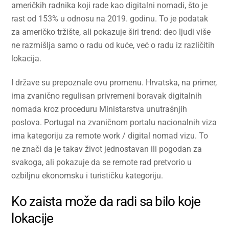
američkih radnika koji rade kao digitalni nomadi, što je
rast od 153% u odnosu na 2019. godinu. To je podatak
za američko tržište, ali pokazuje širi trend: deo ljudi više
ne razmišlja samo o radu od kuće, već o radu iz različitih
lokacija.
I države su prepoznale ovu promenu. Hrvatska, na primer,
ima zvanično regulisan privremeni boravak digitalnih
nomada kroz proceduru Ministarstva unutrašnjih
poslova. Portugal na zvaničnom portalu nacionalnih viza
ima kategoriju za remote work / digital nomad vizu. To
ne znači da je takav život jednostavan ili pogodan za
svakoga, ali pokazuje da se remote rad pretvorio u
ozbiljnu ekonomsku i turističku kategoriju.
Ko zaista može da radi sa bilo koje
lokacije