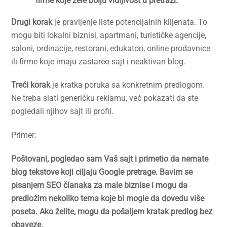
firme koje žele bolju vidljivost u pretrazi.
Drugi korak
je pravljenje liste potencijalnih klijenata. To
mogu biti lokalni biznisi, apartmani, turističke agencije,
saloni, ordinacije, restorani, edukatori, online prodavnice
ili firme koje imaju zastareo sajt i neaktivan blog.
Treći korak
je kratka poruka sa konkretnim predlogom.
Ne treba slati generičku reklamu, već pokazati da ste
pogledali njihov sajt ili profil.
Primer:
Poštovani, pogledao sam Vaš sajt i primetio da nemate
blog tekstove koji ciljaju Google pretrage. Bavim se
pisanjem SEO članaka za male biznise i mogu da
predložim nekoliko tema koje bi mogle da dovedu više
poseta. Ako želite, mogu da pošaljem kratak predlog bez
obaveze.