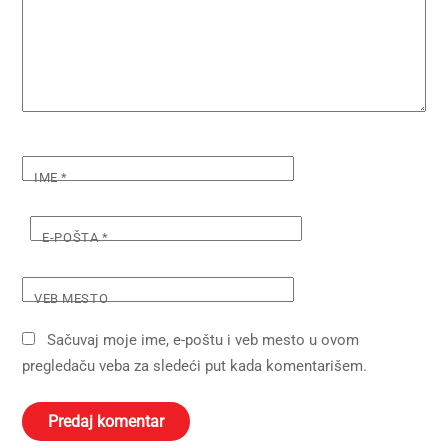
IME
*
E-POŠTA
*
VEB MESTO
Sačuvaj moje ime, e-poštu i veb mesto u ovom
pregledaču veba za sledeći put kada komentarišem.