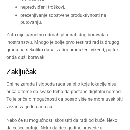
nepredviđeni troškovi,
precenjivanje sopstvene produktivnosti na
putovanju.
Zato nije pametno odmah planirati dug boravak u
inostranstvu. Mnogo je bolje prvo testirati rad iz drugog
grada na nekoliko dana, zatim produženi vikend, pa tek
onda duži boravak.
Zaključak
Online zarada i sloboda rada sa bilo koje lokacije nisu
priča o tome da svako treba da postane digitalni nomad.
To je priča o mogućnosti da posao više ne mora uvek biti
vezan za jednu adresu.
Neko će tu mogućnost iskoristiti da radi od kuće. Neko
da češće putuje. Neko da deo godine provede u