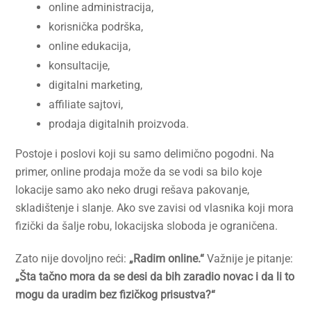
online administracija,
korisnička podrška,
online edukacija,
konsultacije,
digitalni marketing,
affiliate sajtovi,
prodaja digitalnih proizvoda.
Postoje i poslovi koji su samo delimično pogodni. Na
primer, online prodaja može da se vodi sa bilo koje
lokacije samo ako neko drugi rešava pakovanje,
skladištenje i slanje. Ako sve zavisi od vlasnika koji mora
fizički da šalje robu, lokacijska sloboda je ograničena.
Zato nije dovoljno reći:
„Radim online.“
Važnije je pitanje:
„Šta tačno mora da se desi da bih zaradio novac i da li to
mogu da uradim bez fizičkog prisustva?“