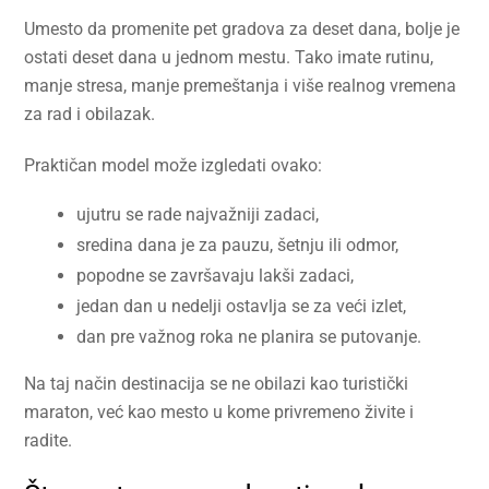
Umesto da promenite pet gradova za deset dana, bolje je
ostati deset dana u jednom mestu. Tako imate rutinu,
manje stresa, manje premeštanja i više realnog vremena
za rad i obilazak.
Praktičan model može izgledati ovako:
ujutru se rade najvažniji zadaci,
sredina dana je za pauzu, šetnju ili odmor,
popodne se završavaju lakši zadaci,
jedan dan u nedelji ostavlja se za veći izlet,
dan pre važnog roka ne planira se putovanje.
Na taj način destinacija se ne obilazi kao turistički
maraton, već kao mesto u kome privremeno živite i
radite.