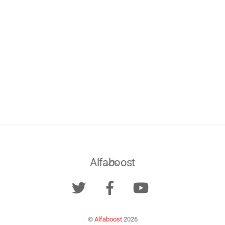
Back
Alfaboost
To
Twitter
Facebook
YouTube
Top
©
Alfaboost
2026